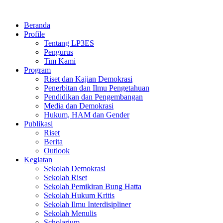
Skip
to
Beranda
content
Profile
Tentang LP3ES
Pengurus
Tim Kami
Program
Riset dan Kajian Demokrasi
Penerbitan dan Ilmu Pengetahuan
Pendidikan dan Pengembangan
Media dan Demokrasi
Hukum, HAM dan Gender
Publikasi
Riset
Berita
Outlook
Kegiatan
Sekolah Demokrasi
Sekolah Riset
Sekolah Pemikiran Bung Hatta
Sekolah Hukum Kritis
Sekolah Ilmu Interdisipliner
Sekolah Menulis
Scholarium