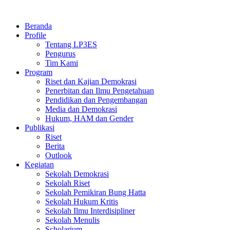
Skip
to
Beranda
content
Profile
Tentang LP3ES
Pengurus
Tim Kami
Program
Riset dan Kajian Demokrasi
Penerbitan dan Ilmu Pengetahuan
Pendidikan dan Pengembangan
Media dan Demokrasi
Hukum, HAM dan Gender
Publikasi
Riset
Berita
Outlook
Kegiatan
Sekolah Demokrasi
Sekolah Riset
Sekolah Pemikiran Bung Hatta
Sekolah Hukum Kritis
Sekolah Ilmu Interdisipliner
Sekolah Menulis
Scholarium