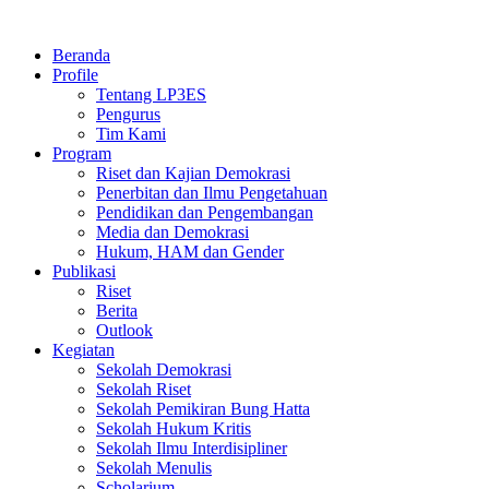
Skip
to
Beranda
content
Profile
Tentang LP3ES
Pengurus
Tim Kami
Program
Riset dan Kajian Demokrasi
Penerbitan dan Ilmu Pengetahuan
Pendidikan dan Pengembangan
Media dan Demokrasi
Hukum, HAM dan Gender
Publikasi
Riset
Berita
Outlook
Kegiatan
Sekolah Demokrasi
Sekolah Riset
Sekolah Pemikiran Bung Hatta
Sekolah Hukum Kritis
Sekolah Ilmu Interdisipliner
Sekolah Menulis
Scholarium